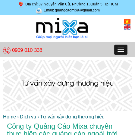
Địa chỉ: 37 Nguyễn Văn Cừ, Phường 1, Quận 5, Tp.HCM
Email: quangcaomixa@gmail.com
0909 010 338
Toggle
navigat
Tư vấn xây dựng thương hiệu
Home
›
Dịch vụ
›
Tư vấn xây dựng thương hiệu
Công ty Quảng Cáo Mixa chuyên
thực hiện các quảng cáo ngoài trời,