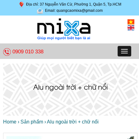
Địa chỉ: 37 Nguyễn Văn Cừ, Phường 1, Quận 5, Tp.HCM
Email: quangcaomixa@gmail.com
0909 010 338
Toggle
navigat
Alu ngoài trời + chữ nổi
Home
›
Sản phẩm
›
Alu ngoài trời + chữ nổi