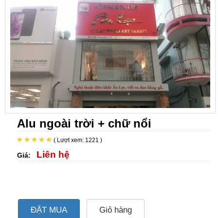
Alu ngoài trời + chữ nổi
( Lượt xem: 1221 )
Liên hệ
Giá:
ĐẶT MUA
Giỏ hàng