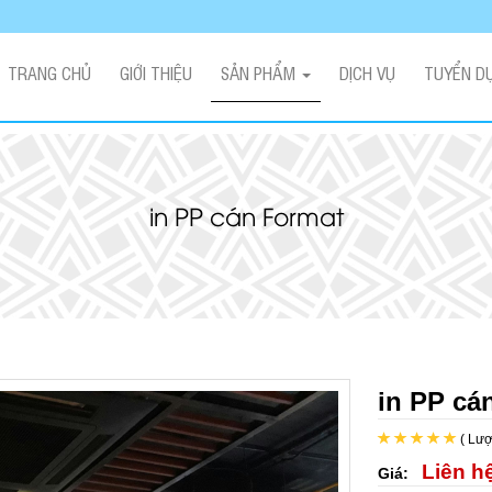
TRANG CHỦ
GIỚI THIỆU
SẢN PHẨM
DỊCH VỤ
TUYỂN D
in PP cán Format
in PP cá
( Lượ
Liên h
Giá: