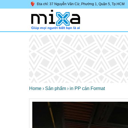
Địa chỉ: 37 Nguyễn Văn Cừ, Phường 1, Quận 5, Tp.HCM
Home
›
Sản phẩm
›
in PP cán Format