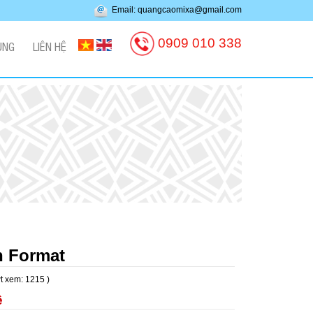
Email: quangcaomixa@gmail.com
0909 010 338
ỤNG
LIÊN HỆ
n Format
t xem: 1215 )
ệ