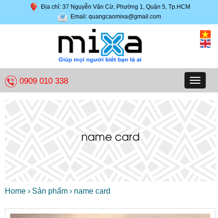
Địa chỉ: 37 Nguyễn Văn Cừ, Phường 1, Quận 5, Tp.HCM
Email: quangcaomixa@gmail.com
0909 010 338
Toggle
navigat
name card
Home
›
Sản phẩm
›
name card