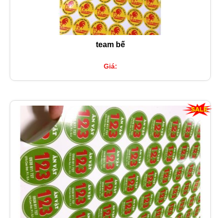
team bế
Giá: