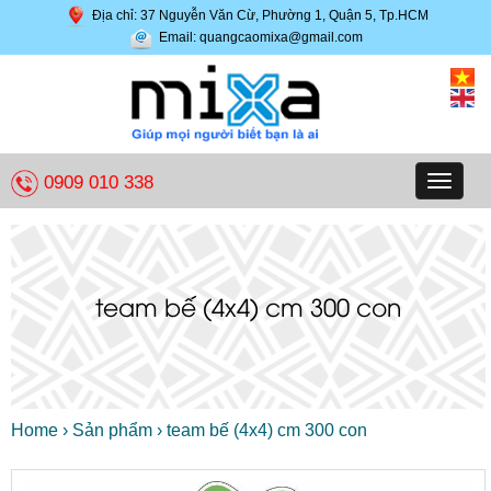
Địa chỉ: 37 Nguyễn Văn Cừ, Phường 1, Quận 5, Tp.HCM
Email: quangcaomixa@gmail.com
0909 010 338
Toggle
navigat
team bế (4x4) cm 300 con
Home
›
Sản phẩm
›
team bế (4x4) cm 300 con