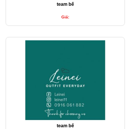
team bế
Giá:
team bế