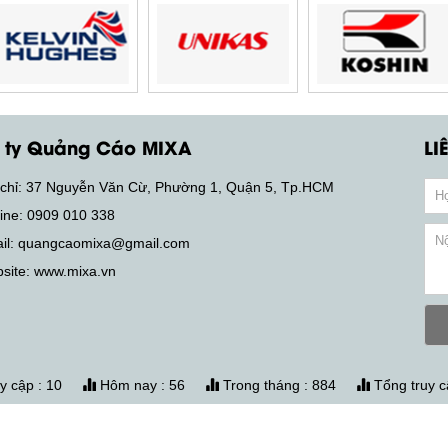
 ty Quảng Cáo MIXA
LI
hỉ: 37 Nguyễn Văn Cừ, Phường 1, Quận 5, Tp.HCM
ne: 0909 010 338
l: quangcaomixa@gmail.com
ite: www.mixa.vn
uy cập : 10
Hôm nay : 56
Trong tháng : 884
Tổng truy c