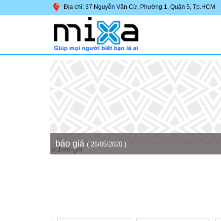
Địa chỉ: 37 Nguyễn Văn Cừ, Phường 1, Quận 5, Tp.HCM
báo giá
( 26/05/2020 )