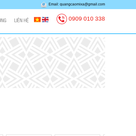
Email: quangcaomixa@gmail.com
0909 010 338
ỤNG
LIÊN HỆ