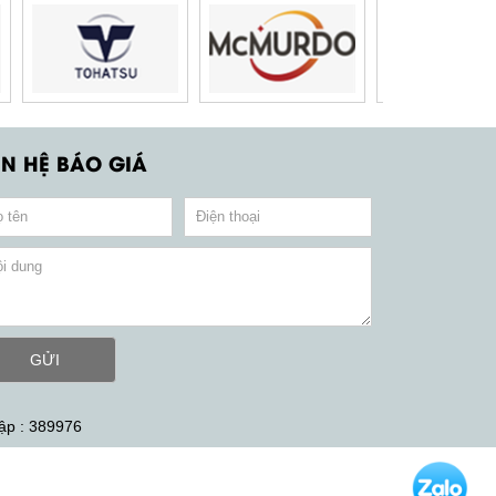
ÊN HỆ BÁO GIÁ
GỬI
ập : 389976