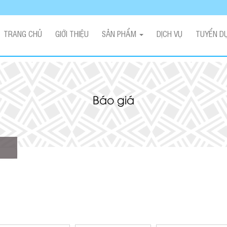
TRANG CHỦ
GIỚI THIỆU
SẢN PHẨM
DỊCH VỤ
TUYỂN D
Báo giá