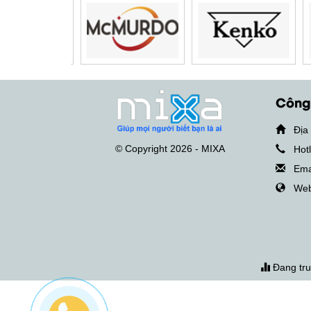
Công
Địa c
© Copyright 2026 - MIXA
Hotli
Emai
Webs
Đang tr